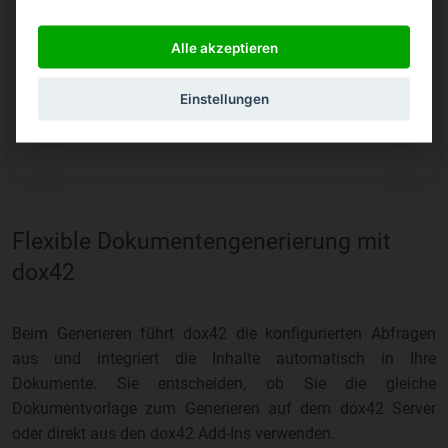
Alle akzeptieren
Einstellungen
Flexible Dokumentengenerierung mit
dox42
Beim Generieren führt dox42 die konfigurierten Abfragen
aus und integriert die Inhalte automatisch in Ihre
Dokumente. Sie entscheiden, ob Sie die gleiche
Dokumentvorlage zum Generieren auf dem dox42 Server
oder direkt aus den dox42 Add-Ins verwenden.