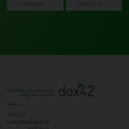
ADRESSE:
Linke Wienzeile 8/29
1060 Wien
ÖSTERREICH
Sales & Partner:
hello@dox42.com
Support:
support@dox42.com
ENGLISH