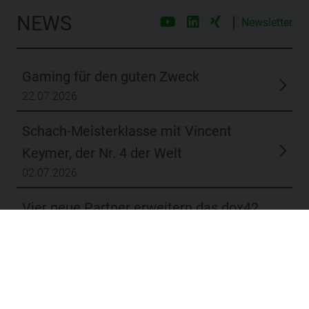
NEWS
|
Newsletter
Gaming für den guten Zweck
22.07.2026
Schach-Meisterklasse mit Vincent
Keymer, der Nr. 4 der Welt
02.07.2026
Vier neue Partner erweitern das dox42
Netzwerk
11.06.2026