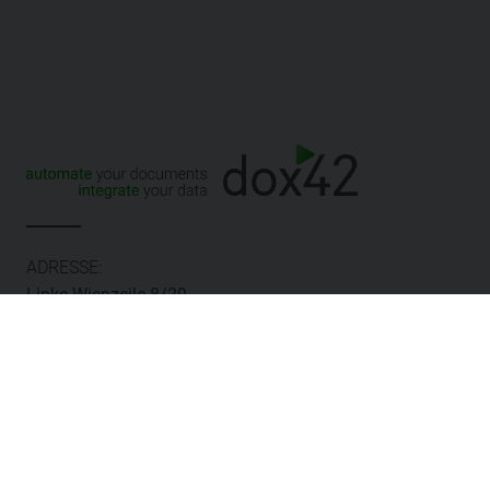
ADRESSE:
Linke Wienzeile 8/29
1060 Wien
ÖSTERREICH
Sales & Partner:
hello@dox42.com
Support:
support@dox42.com
ENGLISH