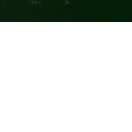
Video
Jochen Vogel
Head of Business Technologies @ Gleiss
Lutz
Website