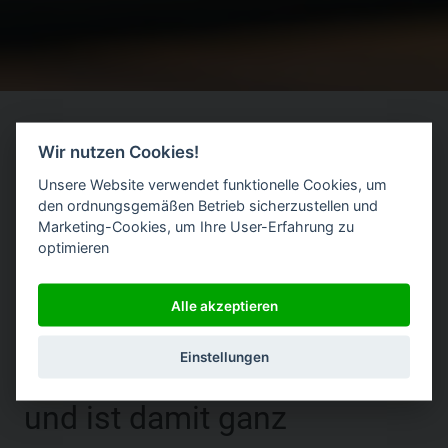
Wir nutzen Cookies!
Unsere Website verwendet funktionelle Cookies, um
den ordnungsgemäßen Betrieb sicherzustellen und
|
Marketing-Cookies, um Ihre User-Erfahrung zu
optimieren
Alle akzeptieren
dox42 steigert die Effizienz
Einstellungen
und die Automatisierung,
und ist damit ganz