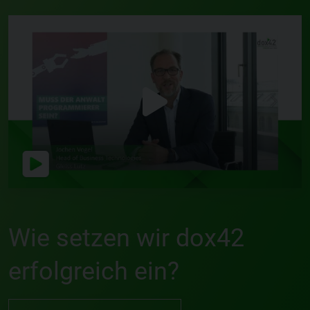
Wie setzen wir dox42
erfolgreich ein?