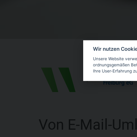
Wir nutzen Cooki
Unsere Website verwen
ordnungsgemäßen Betr
Ihre User-Erfahrung z
|
Von E-Mail-Uml