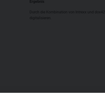
Ergebnis
Durch die Kombination von Intrexx und dox42
digitalisieren.