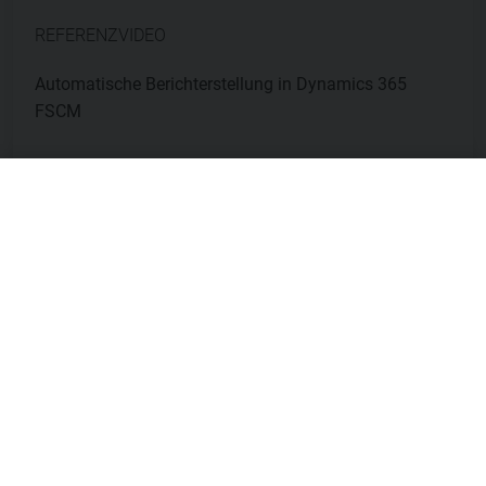
REFERENZVIDEO
Automatische Berichterstellung in Dynamics 365
FSCM
Mehr
Details
FSCM / FO / AX